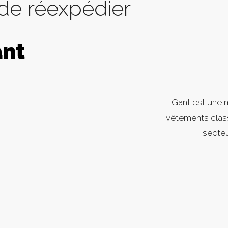
 de réexpédier
ant
Gant est une 
vêtements class
secte