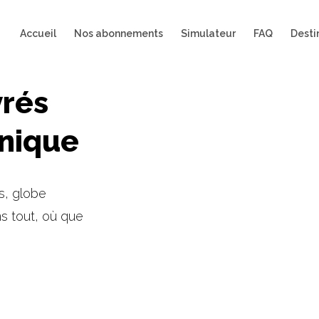
Accueil
Nos abonnements
Simulateur
FAQ
Desti
vrés
inique
s, globe
ns tout, où que